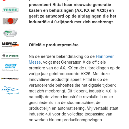
presenteert Rittal haar nieuwste generatie
kasten en behuizingen (AX, KX en VX25) en
geeft ze antwoord op de uitdagingen die het
industriële 4.0-tijdperk met zich meebrengt.
Officiële productpremière
Na de eerdere bekendmaking op de
Hannover
Messe
, volgt met Generation X de officiële
première van de AX, KX en de uitbreidingen op de
vorige jaar geïntroduceerde VX25. Met deze
innovatieve productlijn speelt Rittal in op de
veranderende behoeftes die het digitale tijdperk
met zich meebrengt. Dit tijdperk, industrie 4.0, is
namelijk de vierde industriële revolutie in onze
geschiedenis -na de stoommachine, de
productielijn en automatisering. Vrij vertaald staat
industrie 4.0 voor de volledige toepassing van
netwerken binnen productieomgevingen.