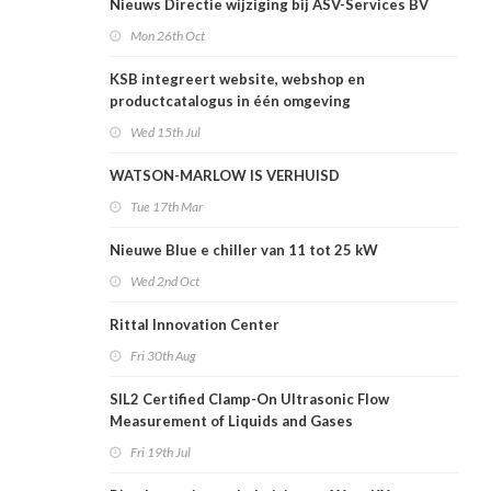
Nieuws Directie wijziging bij ASV-Services BV
Mon 26th Oct
KSB integreert website, webshop en
productcatalogus in één omgeving
Wed 15th Jul
WATSON-MARLOW IS VERHUISD
Tue 17th Mar
Nieuwe Blue e chiller van 11 tot 25 kW
Wed 2nd Oct
Rittal Innovation Center
Fri 30th Aug
SIL2 Certified Clamp-On Ultrasonic Flow
Measurement of Liquids and Gases
Fri 19th Jul