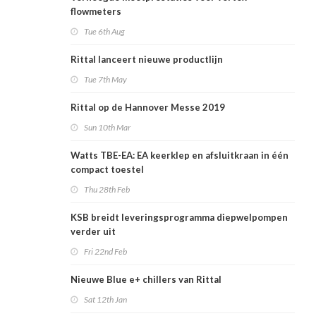
flowmeters
Tue 6th Aug
Rittal lanceert nieuwe productlijn
Tue 7th May
Rittal op de Hannover Messe 2019
Sun 10th Mar
Watts TBE-EA: EA keerklep en afsluitkraan in één
compact toestel
Thu 28th Feb
KSB breidt leveringsprogramma diepwelpompen
verder uit
Fri 22nd Feb
Nieuwe Blue e+ chillers van Rittal
Sat 12th Jan