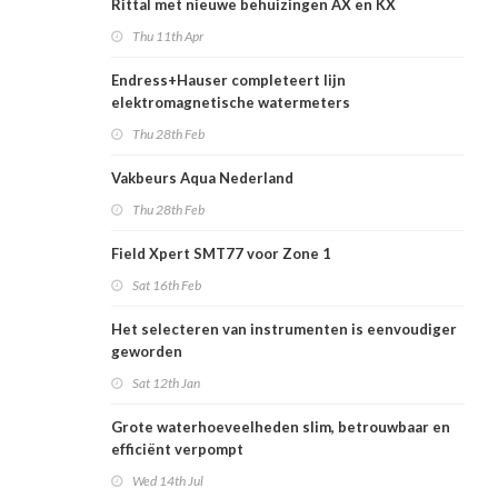
Rittal met nieuwe behuizingen AX en KX
Thu 11th Apr
Endress+Hauser completeert lijn
elektromagnetische watermeters
Thu 28th Feb
Vakbeurs Aqua Nederland
Thu 28th Feb
Field Xpert SMT77 voor Zone 1
Sat 16th Feb
Het selecteren van instrumenten is eenvoudiger
geworden
Sat 12th Jan
Grote waterhoeveelheden slim, betrouwbaar en
efficiënt verpompt
Wed 14th Jul