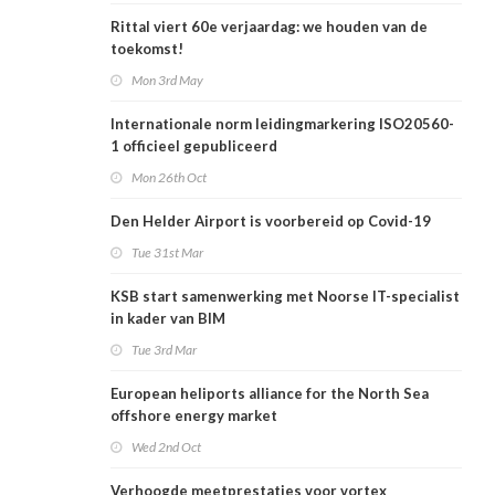
Rittal viert 60e verjaardag: we houden van de
toekomst!
Mon 3rd May
Internationale norm leidingmarkering ISO20560-
1 officieel gepubliceerd
Mon 26th Oct
Den Helder Airport is voorbereid op Covid-19
Tue 31st Mar
KSB start samenwerking met Noorse IT-specialist
in kader van BIM
Tue 3rd Mar
European heliports alliance for the North Sea
offshore energy market
Wed 2nd Oct
Verhoogde meetprestaties voor vortex