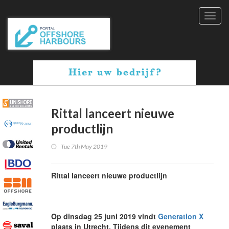
Toggl
navig
Rittal lanceert nieuwe
productlijn
Tue 7th May 2019
Rittal lanceert nieuwe productlijn
Op dinsdag 25 juni 2019 vindt
Generation X
plaats in Utrecht. Tijdens dit evenement